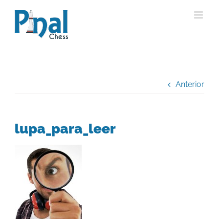
Saltar
al
contenido
Anterior
lupa_para_leer