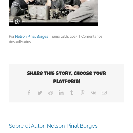
Por
Nelson Pinal Borges
|
junio 28th, 2025
|
Comentarios
en
desactivados
Fischer
vs
Petrosian
en
colores
Share This Story, Choose Your
Platform!
Facebook
Twitter
Reddit
LinkedIn
Tumblr
Pinterest
Vk
Correo
electrónico
Sobre el Autor:
Nelson Pinal Borges