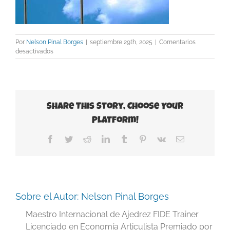
Por
Nelson Pinal Borges
|
septiembre 29th, 2025
|
Comentarios
en
desactivados
Cuba-
Dominicana
Share This Story, Choose Your
Platform!
Facebook
Twitter
Reddit
LinkedIn
Tumblr
Pinterest
Vk
Correo
electrónico
Sobre el Autor:
Nelson Pinal Borges
Maestro Internacional de Ajedrez FIDE Trainer
Licenciado en Economía Articulista Premiado por