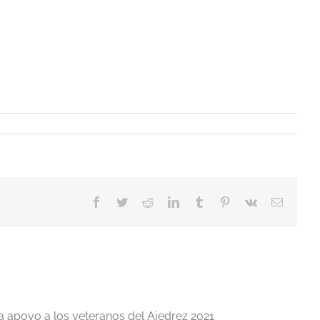
Facebook
Twitter
Reddit
LinkedIn
Tumblr
Pinterest
Vk
Correo
electrón
a apoyo a los veteranos del Ajedrez 2021