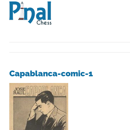
Saltar
al
contenido
Capablanca-comic-1