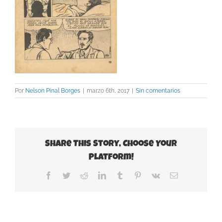
Por
Nelson Pinal Borges
|
marzo 6th, 2017
|
Sin comentarios
Share This Story, Choose Your
Platform!
Facebook
Twitter
Reddit
LinkedIn
Tumblr
Pinterest
Vk
Correo
electrónico