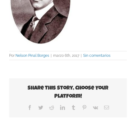
Por
Nelson Pinal Borges
|
marzo 6th, 2017
|
Sin comentarios
Share This Story, Choose Your
Platform!
Facebook
Twitter
Reddit
LinkedIn
Tumblr
Pinterest
Vk
Correo
electrónico