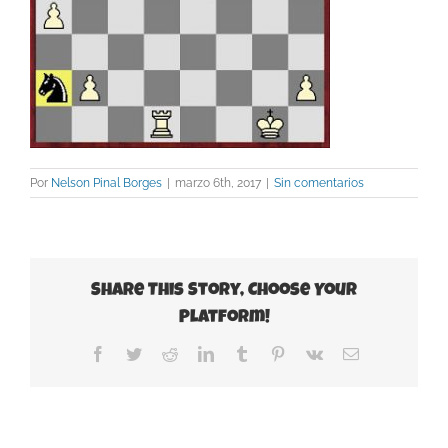
Por
Nelson Pinal Borges
|
marzo 6th, 2017
|
Sin comentarios
Share This Story, Choose Your
Platform!
Facebook
Twitter
Reddit
LinkedIn
Tumblr
Pinterest
Vk
Correo
electrónico