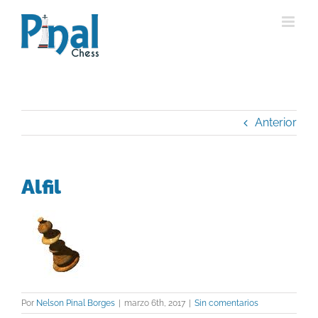
Saltar
al
contenido
Anterior
Alfil
Por
Nelson Pinal Borges
|
marzo 6th, 2017
|
Sin comentarios