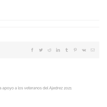
Facebook
Twitter
Reddit
LinkedIn
Tumblr
Pinterest
Vk
Correo
electrón
a apoyo a los veteranos del Ajedrez 2021