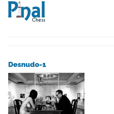
Saltar
al
contenido
Desnudo-1