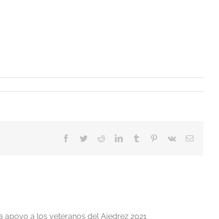
Facebook
Twitter
Reddit
LinkedIn
Tumblr
Pinterest
Vk
Correo
electrón
a apoyo a los veteranos del Ajedrez 2021