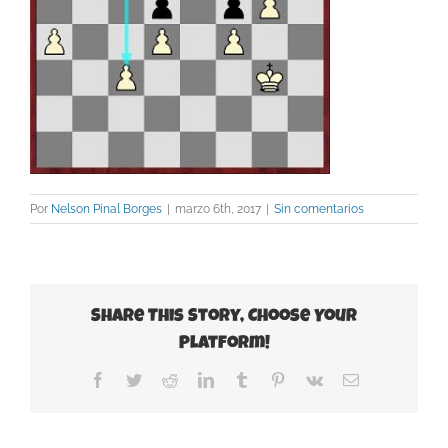
Por
Nelson Pinal Borges
|
marzo 6th, 2017
|
Sin comentarios
Share This Story, Choose Your
Platform!
Facebook
Twitter
Reddit
LinkedIn
Tumblr
Pinterest
Vk
Correo
electrónico