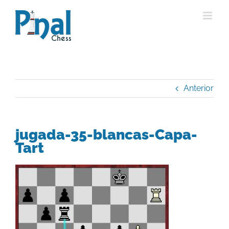
Saltar
al
contenido
Anterior
jugada-35-blancas-Capa-
Tart