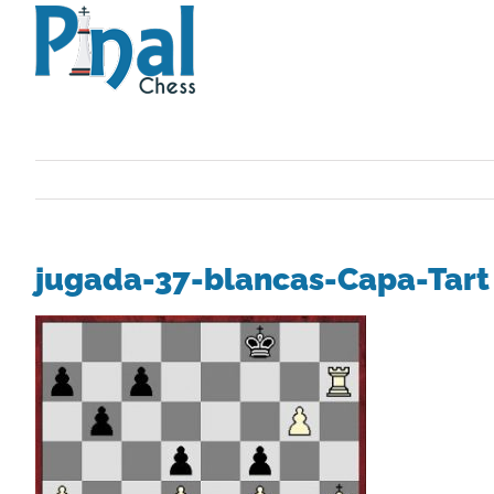
Saltar
al
contenido
jugada-37-blancas-Capa-Tart