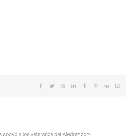
Facebook
Twitter
Reddit
LinkedIn
Tumblr
Pinterest
Vk
Correo
electrón
a apoyo a los veteranos del Ajedrez 2021