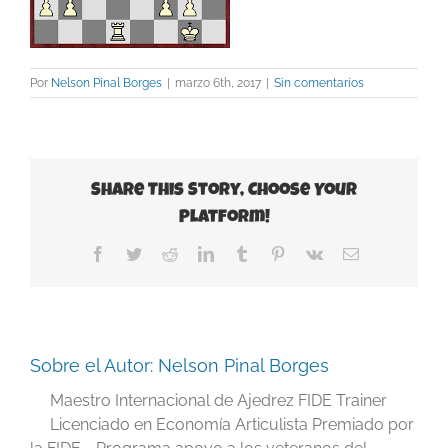
Por
Nelson Pinal Borges
|
marzo 6th, 2017
|
Sin comentarios
Share This Story, Choose Your
Platform!
Facebook
Twitter
Reddit
LinkedIn
Tumblr
Pinterest
Vk
Correo
electrónico
Sobre el Autor:
Nelson Pinal Borges
Maestro Internacional de Ajedrez FIDE Trainer
Licenciado en Economía Articulista Premiado por