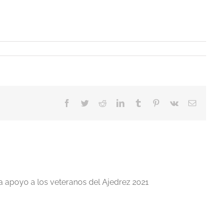
Facebook
Twitter
Reddit
LinkedIn
Tumblr
Pinterest
Vk
Correo
electrón
a apoyo a los veteranos del Ajedrez 2021