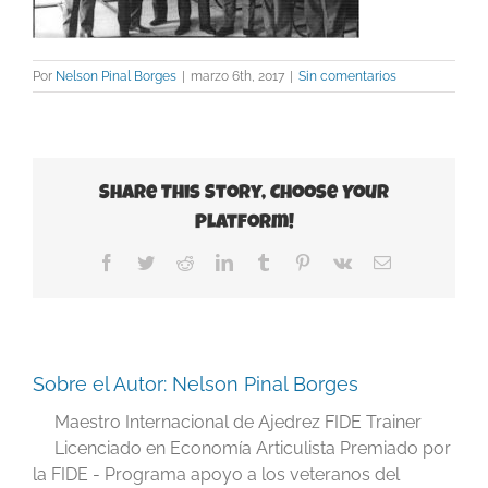
Por
Nelson Pinal Borges
|
marzo 6th, 2017
|
Sin comentarios
Share This Story, Choose Your
Platform!
Facebook
Twitter
Reddit
LinkedIn
Tumblr
Pinterest
Vk
Correo
electrónico
Sobre el Autor:
Nelson Pinal Borges
Maestro Internacional de Ajedrez FIDE Trainer
Licenciado en Economía Articulista Premiado por
la FIDE - Programa apoyo a los veteranos del