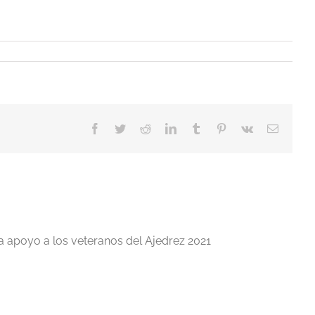
Facebook
Twitter
Reddit
LinkedIn
Tumblr
Pinterest
Vk
Correo
electrón
a apoyo a los veteranos del Ajedrez 2021