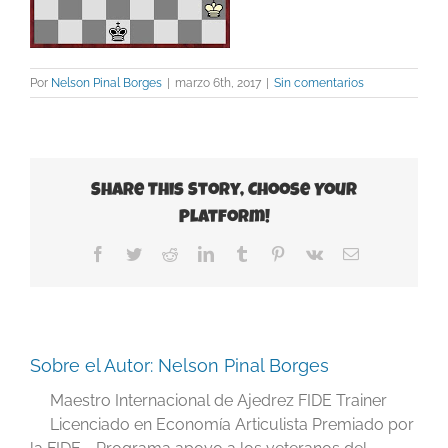
Por
Nelson Pinal Borges
|
marzo 6th, 2017
|
Sin comentarios
Share This Story, Choose Your
Platform!
Facebook
Twitter
Reddit
LinkedIn
Tumblr
Pinterest
Vk
Correo
electrónico
Sobre el Autor:
Nelson Pinal Borges
Maestro Internacional de Ajedrez FIDE Trainer
Licenciado en Economía Articulista Premiado por