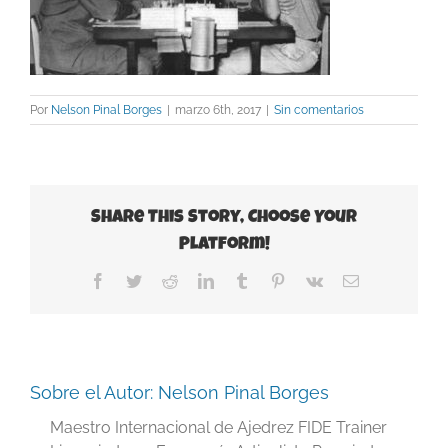
Por
Nelson Pinal Borges
|
marzo 6th, 2017
|
Sin comentarios
Share This Story, Choose Your
Platform!
Facebook
Twitter
Reddit
LinkedIn
Tumblr
Pinterest
Vk
Correo
electrónico
Sobre el Autor:
Nelson Pinal Borges
Maestro Internacional de Ajedrez FIDE Trainer