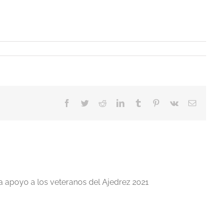
Facebook
Twitter
Reddit
LinkedIn
Tumblr
Pinterest
Vk
Correo
electrón
a apoyo a los veteranos del Ajedrez 2021