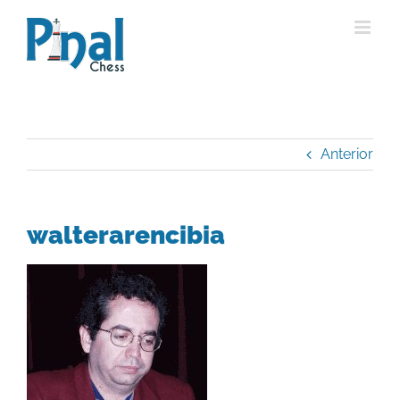
Saltar
al
contenido
Anterior
walterarencibia