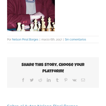
Por
Nelson Pinal Borges
|
marzo 6th, 2017
|
Sin comentarios
Share This Story, Choose Your
Platform!
Facebook
Twitter
Reddit
LinkedIn
Tumblr
Pinterest
Vk
Correo
electrónico