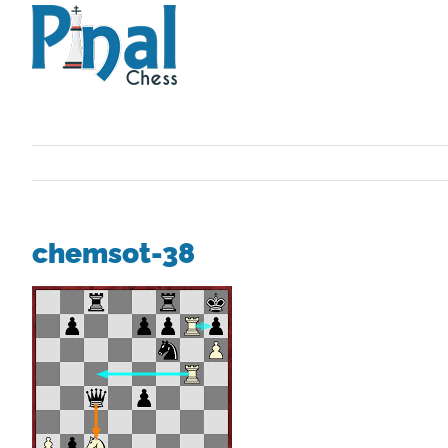
Saltar
al
contenido
chemsot-38