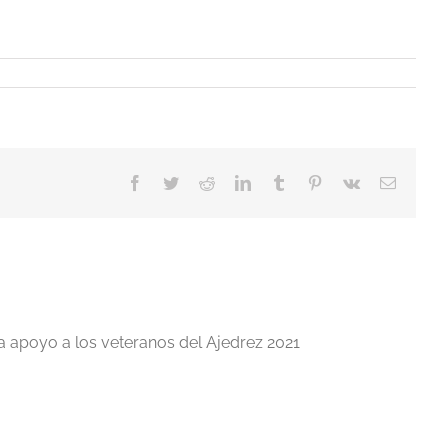
Facebook
Twitter
Reddit
LinkedIn
Tumblr
Pinterest
Vk
Correo
electrón
a apoyo a los veteranos del Ajedrez 2021