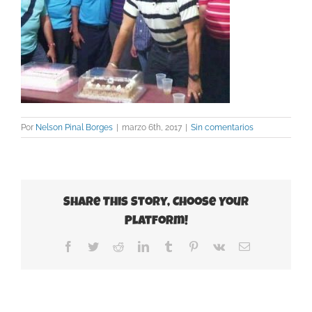
Por
Nelson Pinal Borges
|
marzo 6th, 2017
|
Sin comentarios
Share This Story, Choose Your
Platform!
Facebook
Twitter
Reddit
LinkedIn
Tumblr
Pinterest
Vk
Correo
electrónico