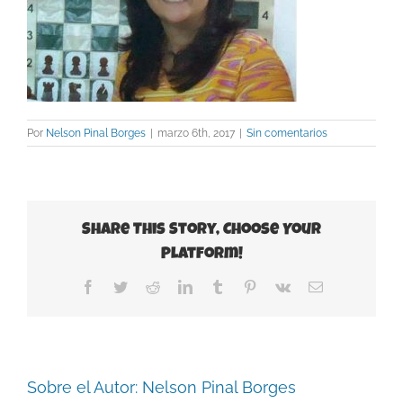
Por
Nelson Pinal Borges
|
marzo 6th, 2017
|
Sin comentarios
Share This Story, Choose Your
Platform!
Facebook
Twitter
Reddit
LinkedIn
Tumblr
Pinterest
Vk
Correo
electrónico
Sobre el Autor:
Nelson Pinal Borges