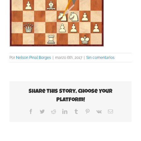
Por
Nelson Pinal Borges
|
marzo 6th, 2017
|
Sin comentarios
Share This Story, Choose Your
Platform!
Facebook
Twitter
Reddit
LinkedIn
Tumblr
Pinterest
Vk
Correo
electrónico