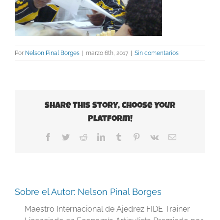
Por
Nelson Pinal Borges
|
marzo 6th, 2017
|
Sin comentarios
Share This Story, Choose Your
Platform!
Facebook
Twitter
Reddit
LinkedIn
Tumblr
Pinterest
Vk
Correo
electrónico
Sobre el Autor:
Nelson Pinal Borges
Maestro Internacional de Ajedrez FIDE Trainer