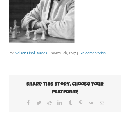
Por
Nelson Pinal Borges
|
marzo 6th, 2017
|
Sin comentarios
Share This Story, Choose Your
Platform!
Facebook
Twitter
Reddit
LinkedIn
Tumblr
Pinterest
Vk
Correo
electrónico