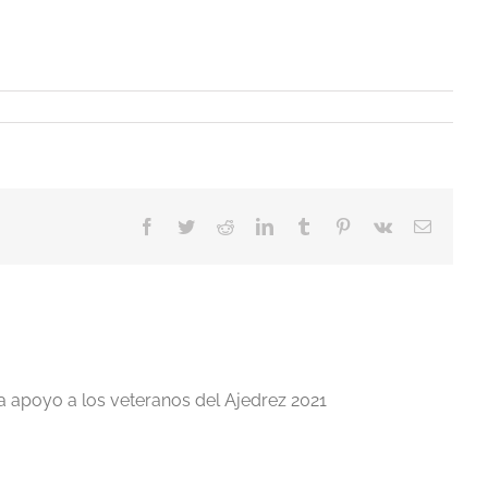
Facebook
Twitter
Reddit
LinkedIn
Tumblr
Pinterest
Vk
Correo
electrón
a apoyo a los veteranos del Ajedrez 2021