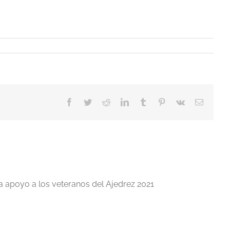
Facebook
Twitter
Reddit
LinkedIn
Tumblr
Pinterest
Vk
Correo
electrón
a apoyo a los veteranos del Ajedrez 2021