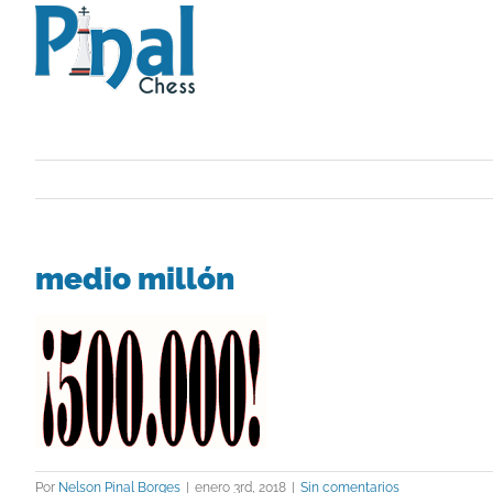
Saltar
al
contenido
medio millón
Por
Nelson Pinal Borges
|
enero 3rd, 2018
|
Sin comentarios