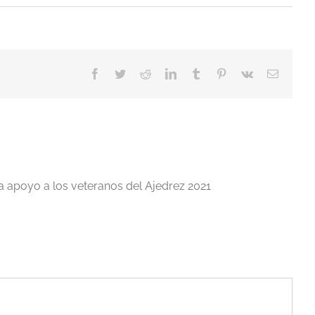
Facebook
Twitter
Reddit
LinkedIn
Tumblr
Pinterest
Vk
Correo
electrón
a apoyo a los veteranos del Ajedrez 2021