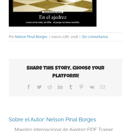
Por
Nelson Pinal Borges
|
marzo 27th, 2018
|
Sin comentarios
Share This Story, Choose Your
Platform!
Facebook
Twitter
Reddit
LinkedIn
Tumblr
Pinterest
Vk
Correo
electrónico
Sobre el Autor:
Nelson Pinal Borges
Maestro Internacional de Ajedrez FIDE Trainer