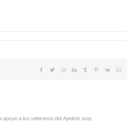
Facebook
Twitter
Reddit
LinkedIn
Tumblr
Pinterest
Vk
Correo
electrón
a apoyo a los veteranos del Ajedrez 2021