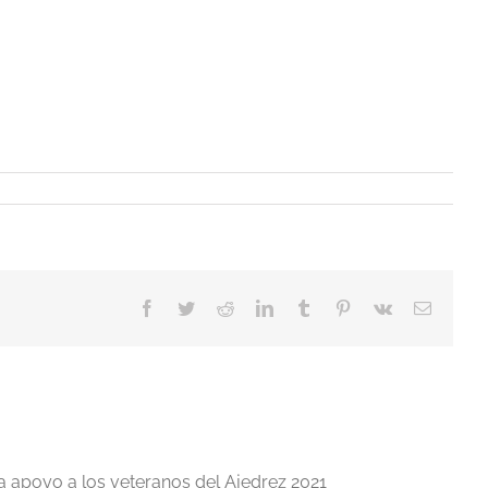
Facebook
Twitter
Reddit
LinkedIn
Tumblr
Pinterest
Vk
Correo
electrón
a apoyo a los veteranos del Ajedrez 2021