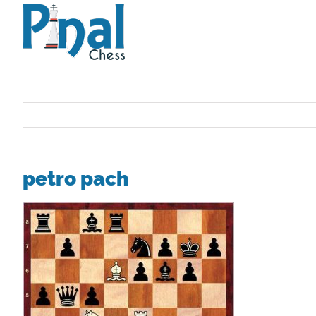
Saltar
al
contenido
petro pach