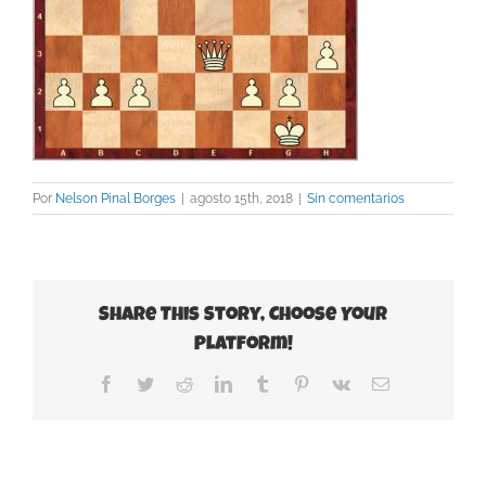
Por
Nelson Pinal Borges
|
agosto 15th, 2018
|
Sin comentarios
Share This Story, Choose Your
Platform!
Facebook
Twitter
Reddit
LinkedIn
Tumblr
Pinterest
Vk
Correo
electrónico