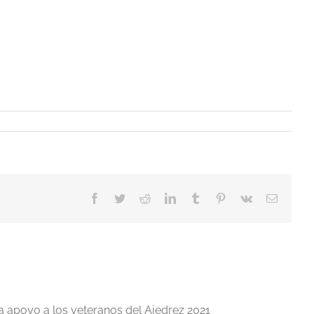
Facebook
Twitter
Reddit
LinkedIn
Tumblr
Pinterest
Vk
Correo
electrón
a apoyo a los veteranos del Ajedrez 2021