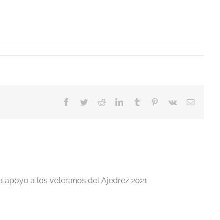
Facebook
Twitter
Reddit
LinkedIn
Tumblr
Pinterest
Vk
Correo
electrón
a apoyo a los veteranos del Ajedrez 2021