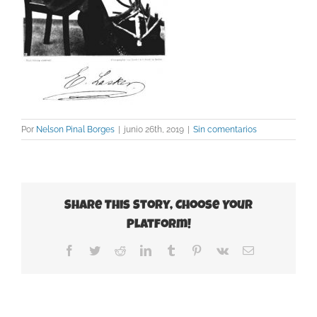
Por
Nelson Pinal Borges
|
junio 26th, 2019
|
Sin comentarios
Share This Story, Choose Your
Platform!
Facebook
Twitter
Reddit
LinkedIn
Tumblr
Pinterest
Vk
Correo
electrónico