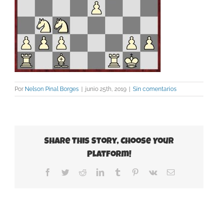
Por
Nelson Pinal Borges
|
junio 25th, 2019
|
Sin comentarios
Share This Story, Choose Your
Platform!
Facebook
Twitter
Reddit
LinkedIn
Tumblr
Pinterest
Vk
Correo
electrónico