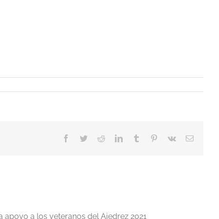
Facebook
Twitter
Reddit
LinkedIn
Tumblr
Pinterest
Vk
Correo
electrón
a apoyo a los veteranos del Ajedrez 2021