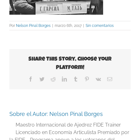
Por
Nelson Pinal Borges
|
marzo 6th, 2017
|
Sin comentarios
Share This Story, Choose Your
Platform!
Facebook
Twitter
Reddit
LinkedIn
Tumblr
Pinterest
Vk
Correo
electrónico
Sobre el Autor:
Nelson Pinal Borges
Maestro Internacional de Ajedrez FIDE Trainer
Licenciado en Economía Articulista Premiado por
la FIDE - Programa apoyo a los veteranos del