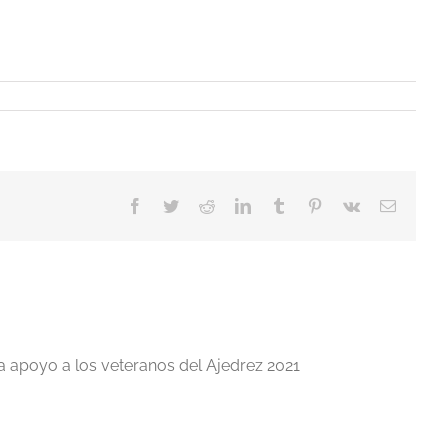
Facebook
Twitter
Reddit
LinkedIn
Tumblr
Pinterest
Vk
Correo
electrón
a apoyo a los veteranos del Ajedrez 2021